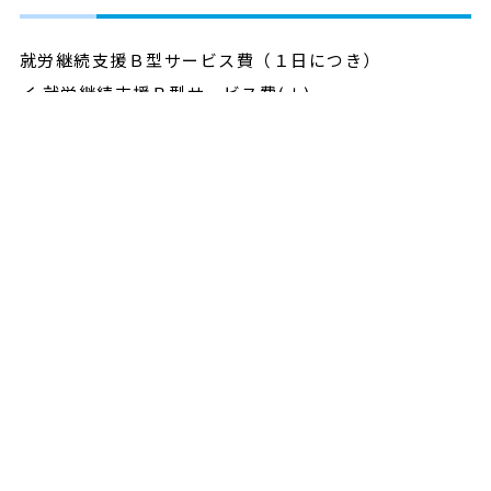
就労継続支援Ｂ型サービス費（１日につき）
イ 就労継続支援Ｂ型サービス費(Ⅰ)
（1）利用定員が 20 人以下
利用者
単位数
利用料
負担額
（一）平均工賃月額が４万５千
8370円/
837円/
837/日
円以上の場合
日
日
（二）平均工賃月額が３万５千
8436円/
843円/
805/日
円以上４万５千円未満の場合
日
日
（三）平均工賃月額が３万円以
7943円/
794円/
758/日
上３万５千円未満の場合
日
日
（四）平均工賃月額が２万５千
7734円/
773円/
738/日
円以上３万円未満の場合
日
日