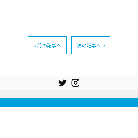
< 前の記事へ
次の記事へ >
Copyright© 2025 TANOSHIRO Inc., All Rights Rserved.
produced by
web-forte Inc.